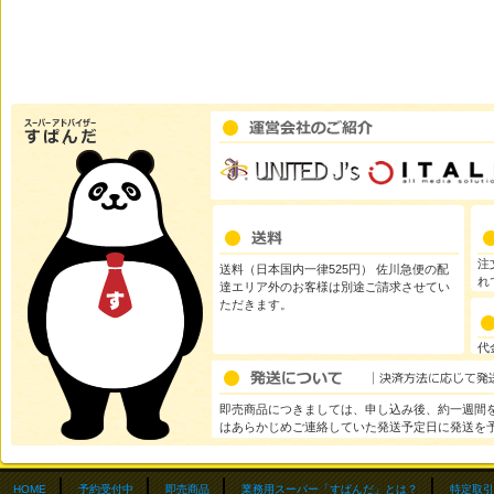
注
送料（日本国内一律525円） 佐川急便の配
れ
達エリア外のお客様は別途ご請求させてい
ただきます。
代
即売商品につきましては、申し込み後、約一週間を
はあらかじめご連絡していた発送予定日に発送を
HOME
予約受付中
即売商品
業務用スーパー「すぱんだ」とは？
特定取引