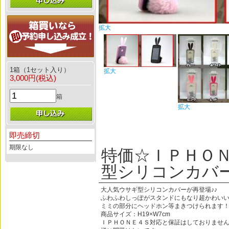
拡大
1箱（1セット入り）
拡大
3,000円(税込)
箱
拡大
即売締切
期限なし
特価☆ＩＰＨＯ
型シリコンカバ
大人気ウサギ型シリコンカバーが再登場♪♪
ふわふわしっぽがスタンドにもなり超かわい
ミミの部分にヘッドホン等まきつけられます
商品サイズ：H19×W7cm
ＩＰＨＯＮＥ４Ｓ対応と保証はしておりませ