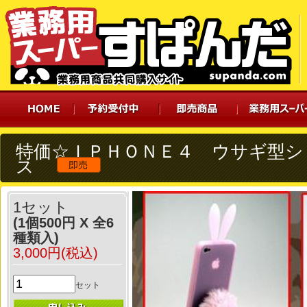
特価☆ＩＰＨＯＮＥ４ ウサギ型シ
ス
1セット
(1個500円 X 全6
種類入)
3,000円(税込)
セット